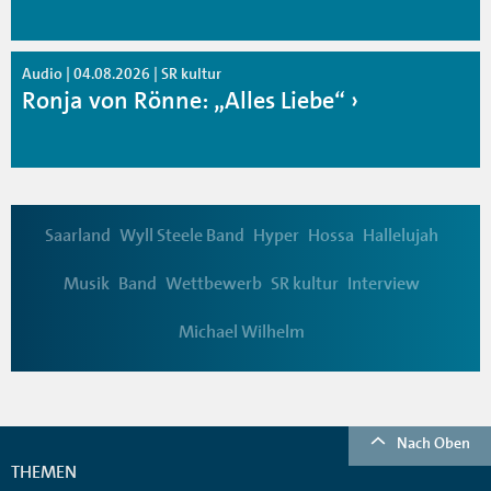
Audio | 04.08.2026 | SR kultur
Ronja von Rönne: „Alles Liebe“
Saarland
Wyll Steele Band
Hyper
Hossa
Hallelujah
Musik
Band
Wettbewerb
SR kultur
Interview
Michael Wilhelm
Nach Oben
THEMEN