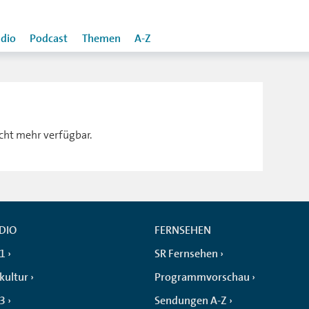
dio
Podcast
Themen
A-Z
icht mehr verfügbar.
DIO
FERNSEHEN
 1
SR Fernsehen
kultur
Programmvorschau
 3
Sendungen A-Z