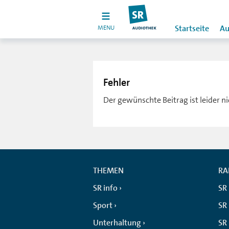
MENU
Startseite
Au
Fehler
Der gewünschte Beitrag ist leider n
THEMEN
RA
SR info
SR
Sport
SR 
Unterhaltung
SR