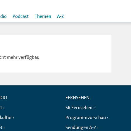
dio
Podcast
Themen
A-Z
icht mehr verfügbar.
DIO
FERNSEHEN
 1
SR Fernsehen
kultur
Programmvorschau
 3
Sendungen A-Z