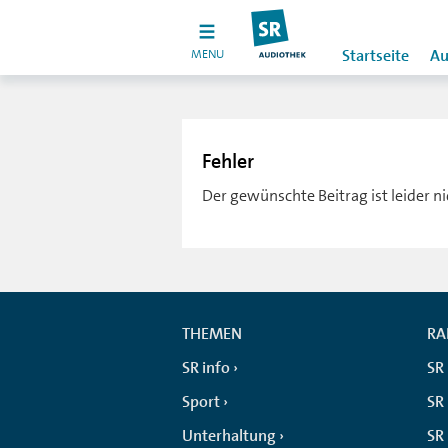
MENU
Startseite
Au
Fehler
Der gewünschte Beitrag ist leider n
THEMEN
RA
SR info
SR
Sport
SR 
Unterhaltung
SR