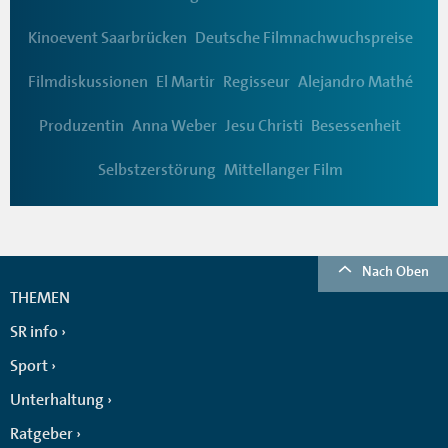
Kinoevent Saarbrücken
Deutsche Filmnachwuchspreise
Filmdiskussionen
El Martir
Regisseur
Alejandro Mathé
Produzentin
Anna Weber
Jesu Christi
Besessenheit
Selbstzerstörung
Mittellanger Film
Nach Oben
THEMEN
SR info
Sport
Unterhaltung
Ratgeber