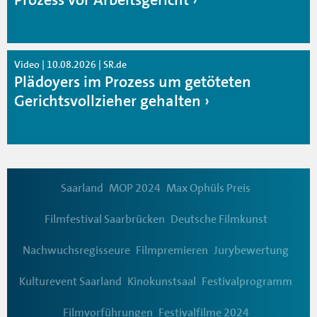
Video | 10.08.2026 | SR.de
Plädoyers im Prozess um getöteten
Gerichtsvollzieher gehalten
Saarland
MOP 2024
Max Ophüls Preis
Filmfestival Saarbrücken
Deutsche Filmkunst
Nachwuchsregisseure
Filmpremieren
Jurybewertung
Kulturevent Saarland
Kinokunstsaal
Festivalprogramm
Filmvorführungen
Festivalfilme 2024