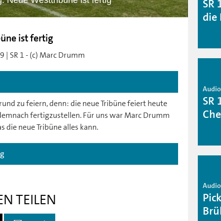
: Neue Westtribüne ist fertig
SR 
die
ne ist fertig
9 | SR 1 - (c) Marc Drumm
Audio 
SR 
und zu feiern, denn: die neue Tribüne feiert heute
Che
t demnach fertigzustellen. Für uns war Marc Drumm
 die neue Tribüne alles kann.
ag
Audio 
Pic
EN TEILEN
Brü