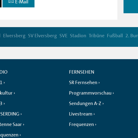
E-Mail
d
Elversberg
SV Elversberg
SVE
Stadion
Tribüne
Fußball
2. Bu
DIO
FERNSEHEN
 1
SR Fernsehen
kultur
Programmvorschau
 3
Sendungen A-Z
SERDING
Livestream
tenne Saar
Frequenzen
equenzen