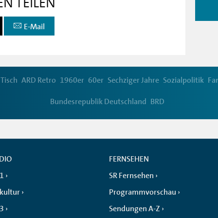
EN TEILEN
E-Mail
 Tisch
ARD Retro
1960er
60er
Sechziger Jahre
Sozialpolitik
Fam
Bundesrepublik Deutschland
BRD
DIO
FERNSEHEN
 1
SR Fernsehen
kultur
Programmvorschau
 3
Sendungen A-Z