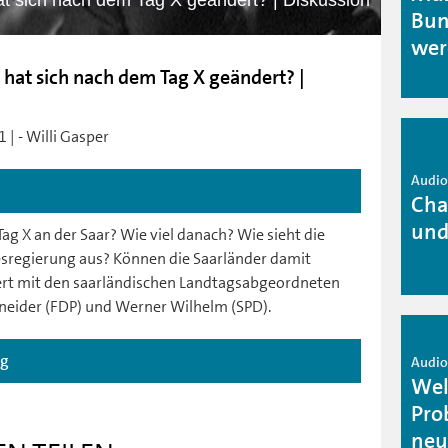
at sich nach dem Tag X geändert? | Diskussion
Bun
wer
 hat sich nach dem Tag X geändert? |
 | - Willi Gasper
Audio 
Cha
und
ag X an der Saar? Wie viel danach? Wie sieht die
sregierung aus? Können die Saarländer damit
tiert mit den saarländischen Landtagsabgeordneten
hneider (FDP) und Werner Wilhelm (SPD).
ag
Audio 
Wel
Pro
neu