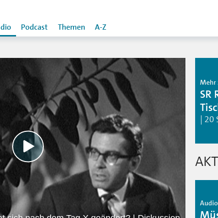
dio
Podcast
Themen
A-Z
Mehr 
SR 
Tis
| 20
AKT
Audio 
Müs