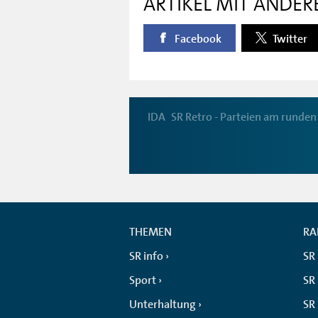
ARTIKEL MIT ANDER
Facebook
Twitter
IDA
SR Retro - Parteien am runden
THEMEN
RA
SR info
SR
Sport
SR 
Unterhaltung
SR