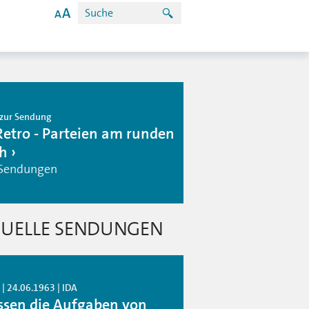
zur Sendung
Retro - Parteien am runden
ch
 Sendungen
UELLE SENDUNGEN
| 24.06.1963 | IDA
sen die Aufgaben von