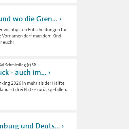
nd wo die Gren...
er wichtigsten Entscheidungen für
ele Vornamen darf man dem Kind
r euch!
Kai Schmieding (c) SR
ck - auch im...
nking 2026 in mehr als der Hälfte
and ist drei Plätze zurückgefallen.
mburg und Deuts...