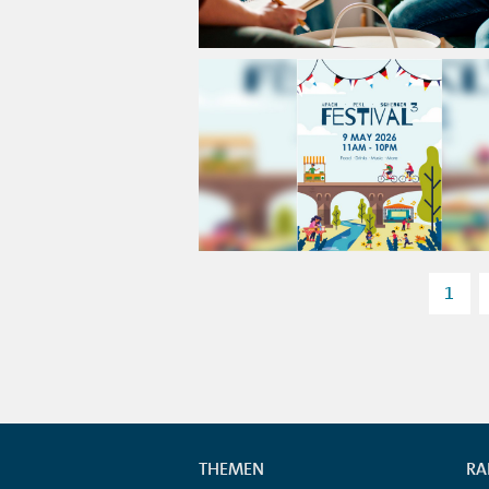
1
THEMEN
RA