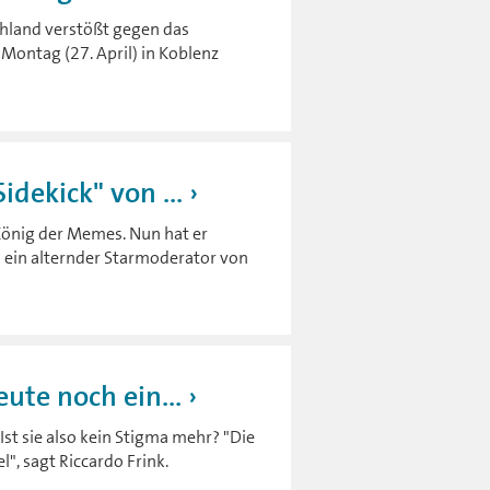
hland verstößt gegen das
Montag (27. April) in Koblenz
dekick" von ...
s König der Memes. Nun hat er
d ein alternder Starmoderator von
ute noch ein...
t sie also kein Stigma mehr? "Die
", sagt Riccardo Frink.