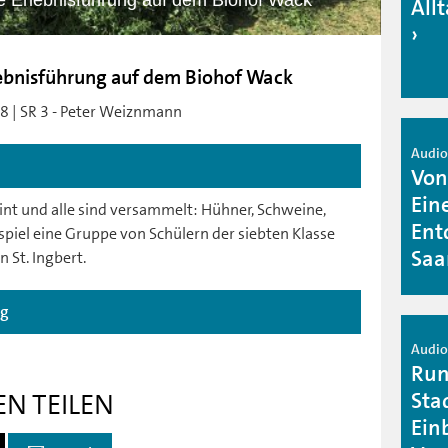
ne Erlebnisführung auf dem Biohof Wack
Allt
rlebnisführung auf dem Biohof Wack
8 | SR 3 - Peter Weiznmann
Audio 
Von
Ein
int und alle sind versammelt: Hühner, Schweine,
Ent
piel eine Gruppe von Schülern der siebten Klasse
Saa
St. Ingbert.
ag
Audio 
Run
Sta
EN TEILEN
Einb