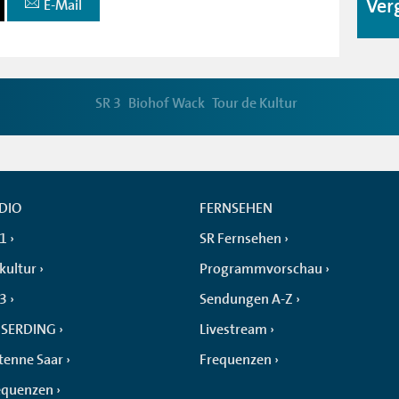
Ver
E-Mail
SR 3
Biohof Wack
Tour de Kultur
DIO
FERNSEHEN
 1
SR Fernsehen
kultur
Programmvorschau
 3
Sendungen A-Z
SERDING
Livestream
tenne Saar
Frequenzen
equenzen