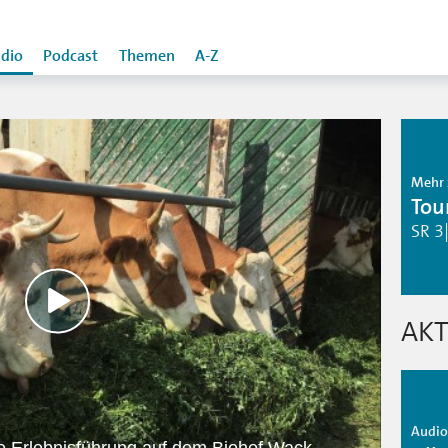
dio
Podcast
Themen
A-Z
Mehr 
Tou
SR 3
AKT
Audio 