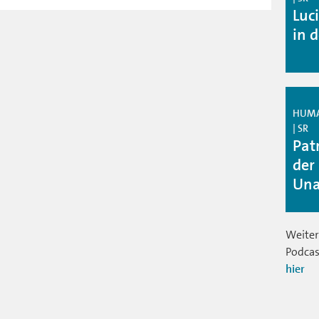
Luc
in d
HUMAN
| SR
Pat
der
Una
Weiter
Podcas
hier