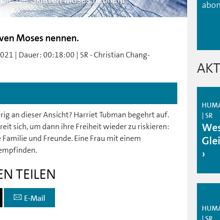
 Die die Sklaven Moses nennen.
abon
laven Moses nennen.
1 | Dauer: 00:18:00 | SR - Christian Chang-
AKT
HUMAN
erig an dieser Ansicht? Harriet Tubman begehrt auf.
| SR
Wes
eit sich, um dann ihre Freiheit wieder zu riskieren:
e Familie und Freunde. Eine Frau mit einem
Gle
empfinden.
EN TEILEN
E-Mail
HUMAN
| SR