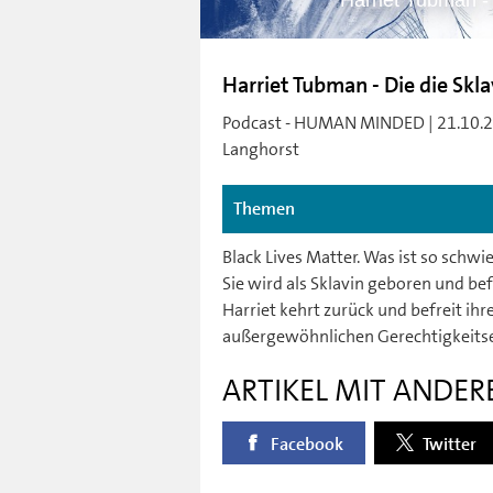
Harriet Tubman -
Harriet Tubman - Die die Sk
Podcast - HUMAN MINDED | 21.10.202
Langhorst
Themen
Black Lives Matter. Was ist so schwi
Sie wird als Sklavin geboren und befr
Harriet kehrt zurück und befreit ihr
außergewöhnlichen Gerechtigkeits
ARTIKEL MIT ANDER
Facebook
Twitter