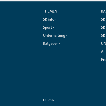
THEMEN
RA
SR info
SR
Sport
SR 
Unterhaltung
SR
Ratgeber
UN
An
Fr
DER SR