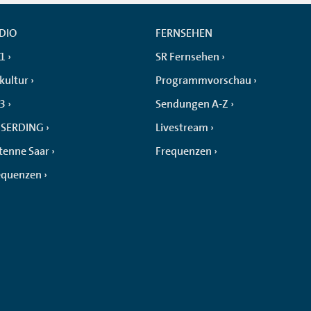
DIO
FERNSEHEN
 1
SR Fernsehen
kultur
Programmvorschau
 3
Sendungen A-Z
SERDING
Livestream
tenne Saar
Frequenzen
equenzen