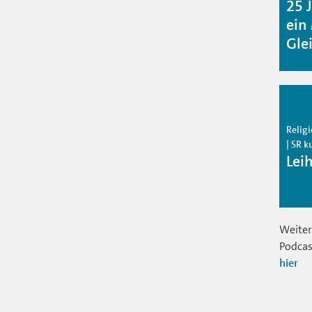
25 
ein
Gle
Relig
| SR k
Lei
Weiter
Podcas
hier