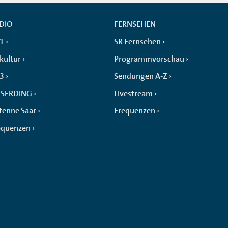
DIO
FERNSEHEN
 1
SR Fernsehen
kultur
Programmvorschau
 3
Sendungen A-Z
SERDING
Livestream
tenne Saar
Frequenzen
equenzen