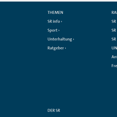
THEMEN
RA
SR info
SR
Sport
SR 
Unterhaltung
SR
Ratgeber
UN
An
Fr
DER SR