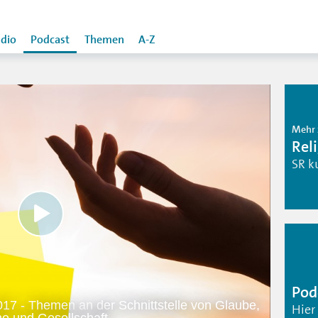
dio
Podcast
Themen
A-Z
Mehr 
Rel
SR k
Pod
17 - Themen an der Schnittstelle von Glaube,
Hier