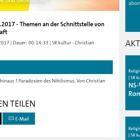
he und Gesellschaft
abon
.2017 - Themen an der Schnittstelle von
aft
AKT
2017 | Dauer: 00:14:33 | SR kultur - Christian
Relig
| SR k
inaus ? Paradoxien des Nihilismus. Von Christian
NS-
Ro
EN TEILEN
E-Mail
Relig
| SR k