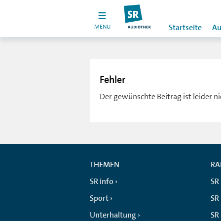
MENU
Startseite
Au
Fehler
Der gewünschte Beitrag ist leider n
THEMEN
RA
SR info
SR
Sport
SR 
Unterhaltung
SR