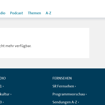
dio
Podcast
Themen
A-Z
icht mehr verfügbar.
DIO
FERNSEHEN
 1
SR Fernsehen
kultur
Programmvorschau
 3
Sendungen A-Z