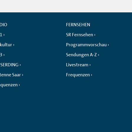
DIO
FERNSEHEN
 1
SR Fernsehen
kultur
Programmvorschau
 3
Sendungen A-Z
SERDING
Livestream
tenne Saar
Frequenzen
equenzen