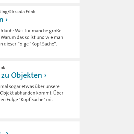
eding/Riccardo Frink
en
en Urlaub: Was für manche große
h. Warum das so ist und wie man
n dieser Folge "Kopf.Sache".
ink
 zu Objekten
hmal sogar etwas über unsere
in Objekt abhanden kommt. Über
uen Folge "Kopf.Sache" mit