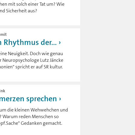
en mit solch einer Tat um? Wie
nd Sicherheit aus?
rmit
m Rhythmus der...
eine Neuigkeit. Doch wie genau
er Neuropsychologe Lutz Jäncke
ien" spricht er auf SR kultur.
ink
hmerzen sprechen
he um die kleinen Wehwehchen und
so? Warum reden Menschen so
Kopf.Sache" Gedanken gemacht.