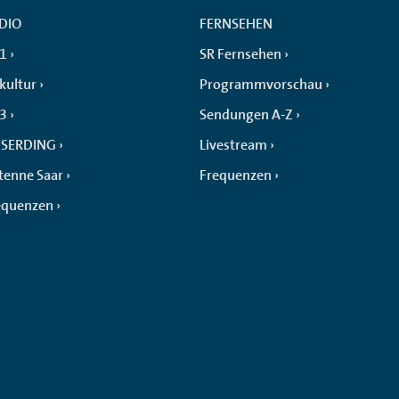
DIO
FERNSEHEN
 1
SR Fernsehen
kultur
Programmvorschau
 3
Sendungen A-Z
SERDING
Livestream
tenne Saar
Frequenzen
equenzen