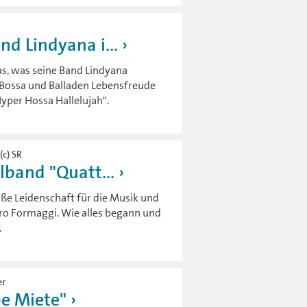
nd Lindyana i...
s, was seine Band Lindyana
 Bossa und Balladen Lebensfreude
"Hyper Hossa Hallelujah".
(c) SR
lband "Quatt...
oße Leidenschaft für die Musik und
tro Formaggi. Wie alles begann und
.
er
be Miete"