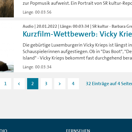
zur Popmusik aufweist. Ein Portrait von SR kultur-Repo
Länge: 00:03:56
Audio | 20.01.2022 | Länge: 00:03:34 | SR kultur - Barbara Gr
Kurzfilm-Wettbewerb: Vicky Kriep
Die gebürtige Luxemburgerin Vicky Krieps ist längst in 
Schauspielerinnen aufgestiegen. Ob in "Das Boot", "
Island" - Vicky Krieps bekommt fast durchgehend berau
Länge: 00:03:34
1
<
2
3
>
4
32 Einträge auf 4 Seite
DIO
FERNSEHEN