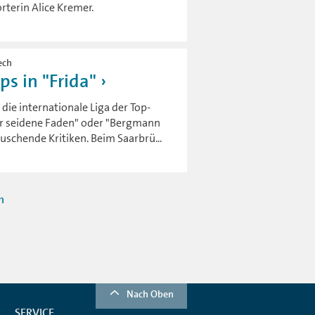
rterin Alice Kremer.
ech
s in "Frida"
die internationale Liga der Top-
Der seidene Faden" oder "Bergmann
schende Kritiken. Beim Saarbrü...
n
Nach Oben
SERVICE