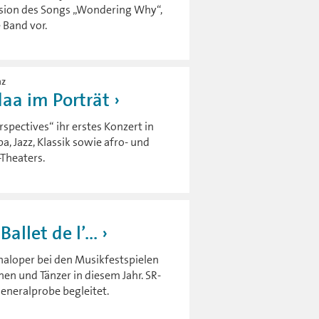
ersion des Songs „Wondering Why“,
e Band vor.
nz
daa im Porträt
spectives“ ihr erstes Konzert in
, Jazz, Klassik sowie afro- und
Theaters.
llet de l’...
onaloper bei den Musikfestspielen
nen und Tänzer in diesem Jahr. SR-
Generalprobe begleitet.