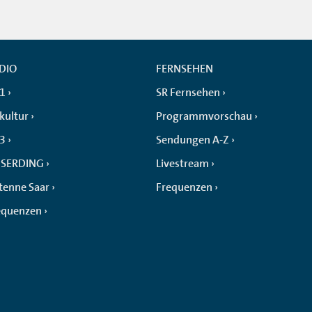
DIO
FERNSEHEN
 1
SR Fernsehen
kultur
Programmvorschau
 3
Sendungen A-Z
SERDING
Livestream
tenne Saar
Frequenzen
equenzen