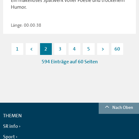
Ein makelloses Spätwerk voller Poesie und trockenem
Humor.
Länge: 00:00:38
1
<
2
3
4
5
>
60
594 Einträge auf 60 Seiten
Nach Oben
THEMEN
SR info
Sport