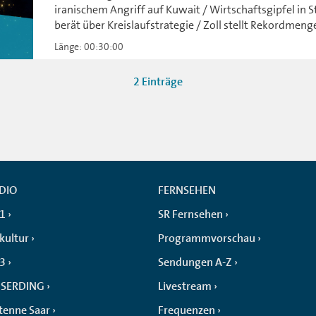
iranischem Angriff auf Kuwait / Wirtschaftsgipfel in 
berät über Kreislaufstrategie / Zoll stellt Rekordmeng
Länge: 00:30:00
2 Einträge
DIO
FERNSEHEN
 1
SR Fernsehen
kultur
Programmvorschau
 3
Sendungen A-Z
SERDING
Livestream
tenne Saar
Frequenzen