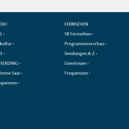
DIO
FERNSEHEN
 1
SR Fernsehen
kultur
Programmvorschau
 3
Sendungen A-Z
SERDING
Livestream
tenne Saar
Frequenzen
equenzen