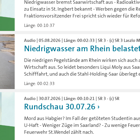
Niedrigwasser bremst Saarwirtschaft aus - Radioaktive 
zu Einsatz in St. Ingbert bekannt - Werben gegen die R
Fraktionsvorsitzender Frei spricht sich wieder für Re
Länge: 00:10:37
Audio | 05.08.2026 | Länge: 00:02:33 | SR 3 - (c) SR 3 Laszlo 
Niedrigwasser am Rhein belastet
Die niedrigen Pegelstände am Rhein wirken sich auch a
Wirtschaft aus. So leidet besonders Liqui Moly aus Sa
Schifffahrt, und auch die Stahl-Holding-Saar überlegt 
Länge: 00:02:33
Audio | 30.07.2026 | Länge: 00:10:21 | SR 3 - (c) SR
Rundschau 30.07.26
Mord aus Habgier? Im Fall der getöteten Studentin aus 
U-Haft - Weniger Züge im Saarland? - Zu wenige Feue
Feuerwehr St.Wendel zählt nach.