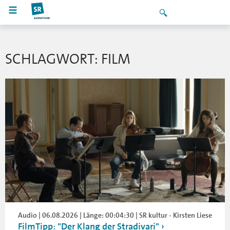
SCHLAGWORT: FILM
Audio | 06.08.2026 | Länge: 00:04:30 | SR kultur - Kirsten Liese
FilmTipp: "Der Klang der Stradivari"