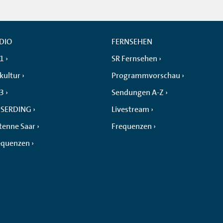
DIO
FERNSEHEN
 1
SR Fernsehen
kultur
Programmvorschau
 3
Sendungen A-Z
SERDING
Livestream
tenne Saar
Frequenzen
equenzen