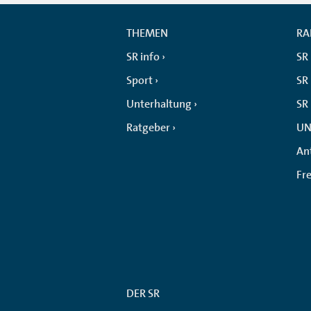
THEMEN
RA
SR info
SR
Sport
SR 
Unterhaltung
SR
Ratgeber
UN
An
Fr
DER SR