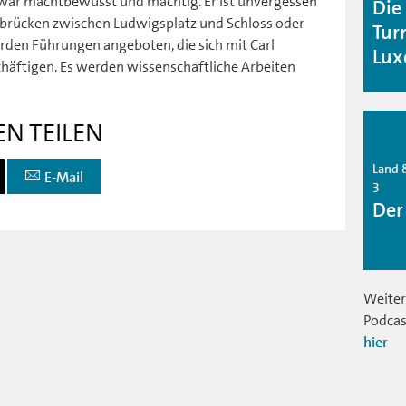
 war machtbewusst und mächtig. Er ist unvergessen
Die
arbrücken zwischen Ludwigsplatz und Schloss oder
Tur
erden Führungen angeboten, die sich mit Carl
Lux
äftigen. Es werden wissenschaftliche Arbeiten
EN TEILEN
Land &
E-Mail
3
Der
Weiter
Podcas
hier