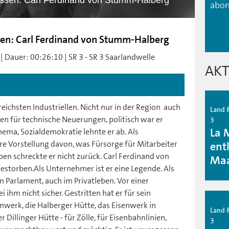
gessen: Carl Ferdinand von Stumm-Halberg
abon
ssen: Carl Ferdinand von Stumm-Halberg
| Dauer: 00:26:10 | SR 3 - SR 3 Saarlandwelle
AKT
eichsten Industriellen. Nicht nur in der Region  auch
Land &
fen für technische Neuerungen, politisch war er
3
La 
Thema, Sozialdemokratie lehnte er ab. Als
e Vorstellung davon, was Fürsorge für Mitarbeiter
ent
eben schreckte er nicht zurück. Carl Ferdinand von
Ma
estorben.Als Unternehmer ist er eine Legende. Als
 im Parlament, auch im Privatleben. Vor einer
ihm nicht sicher. Gestritten hat er für sein
werk, die Halberger Hütte, das Eisenwerk in
Land &
Dillinger Hütte - für Zölle, für Eisenbahnlinien,
3