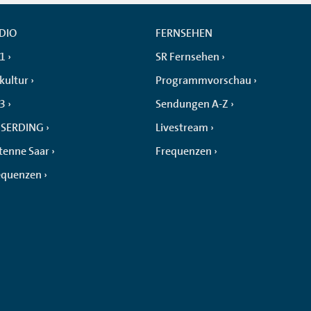
DIO
FERNSEHEN
 1
SR Fernsehen
kultur
Programmvorschau
 3
Sendungen A-Z
SERDING
Livestream
tenne Saar
Frequenzen
equenzen