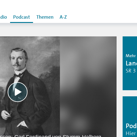
dio
Podcast
Themen
A-Z
Mehr 
Lan
SR 3
Pod
Hier