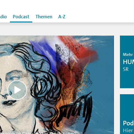
dio
Podcast
Themen
A-Z
Mehr 
HU
SR
Pod
Hier