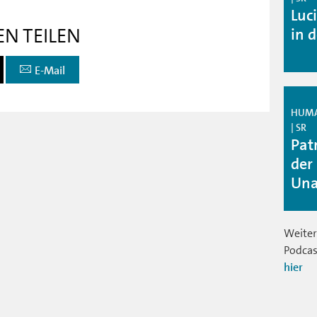
Luc
EN TEILEN
in d
E-Mail
HUMAN
| SR
Pat
der
Una
Weiter
Podcas
hier