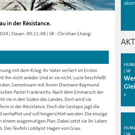
uragierte Frau in der Résistance.
abon
au in der Résistance.
4 | Dauer: 00:11:08 | SR - Christian Chang-
AKT
HUMAN
nung mit dem Krieg. Ihr Vater verliert im Ersten
| SR
Wes
 ihn nicht wieder. Und er sie nicht. Lucie beschließt
 werden. Gemeinsam mit ihrem Ehemann Raymond
Gle
ischen Partei Frankreichs. Nach dem Einmarsch der
ht sie in den Süden des Landes. Dort wird sie
in in der Résistance. Doch die Gestapo jagt die
erhaftet und soll hingerichtet werden. Die einzige
 in einem wagemutigen Plan. Dabei setzt sie ihr Leben
HUMAN
ub. Des Teufels Lobbyist Hagen von Grau.
| SR