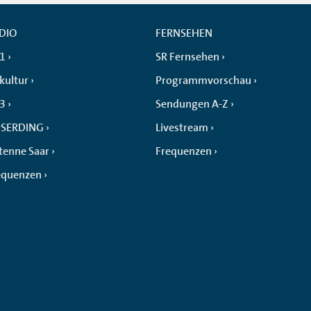
DIO
FERNSEHEN
 1
SR Fernsehen
kultur
Programmvorschau
 3
Sendungen A-Z
SERDING
Livestream
tenne Saar
Frequenzen
equenzen