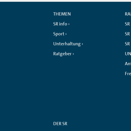
THEMEN
RA
SR info
SR
Sport
SR 
Unterhaltung
SR
Ratgeber
UN
An
Fr
DER SR