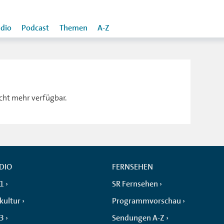
dio
Podcast
Themen
A-Z
icht mehr verfügbar.
DIO
FERNSEHEN
 1
SR Fernsehen
kultur
Programmvorschau
 3
Sendungen A-Z