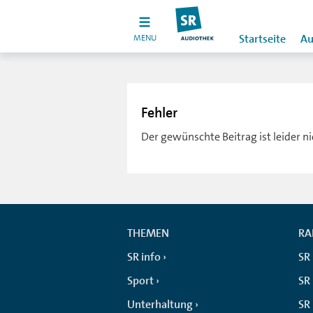
MENU
Startseite
Au
Fehler
Der gewünschte Beitrag ist leider n
THEMEN
RA
SR info
SR
Sport
SR 
Unterhaltung
SR