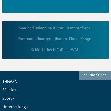
Saarland
Bilanz
SR Kultur
Rentenreform
Kommunalfinanzen
Libanon
Ebola
Kongo
Schlotterbeck
Fußball-WM
Nach Oben
THEMEN
SR info
Sport
Unterhaltung