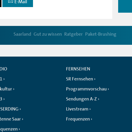
E-Mail
Saarland
Gut zu wissen
Ratgeber
Paket-Brushing
DIO
FERNSEHEN
 1
SR Fernsehen
kultur
Programmvorschau
 3
Sendungen A-Z
SERDING
Livestream
tenne Saar
Frequenzen
equenzen