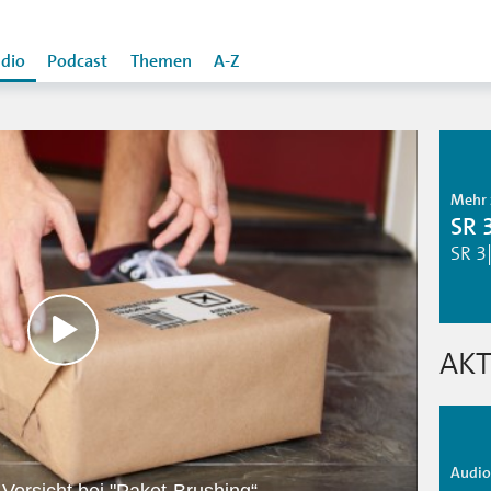
dio
Podcast
Themen
A-Z
Mehr 
SR 
SR 3
AKT
Audio 