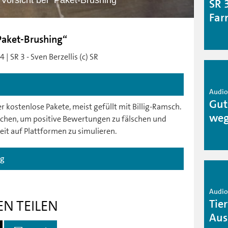
 Vorsicht bei "Paket-Brushing“
SR 
Far
"Paket-Brushing“
| SR 3 - Sven Berzellis (c) SR
Audio 
Gut
kostenlose Pakete, meist gefüllt mit Billig-Ramsch.
weg
uschen, um positive Bewertungen zu fälschen und
it auf Plattformen zu simulieren.
ag
Audio 
Tie
EN TEILEN
Aus