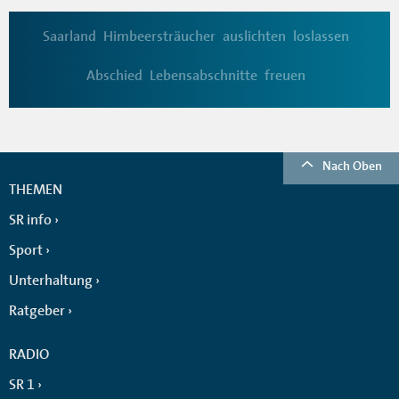
Saarland
Himbeersträucher
auslichten
loslassen
Abschied
Lebensabschnitte
freuen
Nach Oben
THEMEN
SR info
Sport
Unterhaltung
Ratgeber
RADIO
SR 1