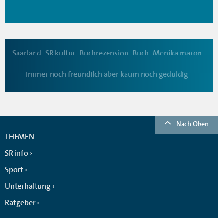
Saarland
SR kultur
Buchrezension
Buch
Monika maron
Immer noch freundilch aber kaum noch geduldig
Nach Oben
THEMEN
SR info
Sport
Unterhaltung
Ratgeber