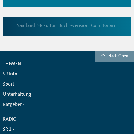
Saarland
SR kultur
Buchrezension
Colm Tóibín
Nach Oben
THEMEN
SR info
Sport
Unterhaltung
Ratgeber
RADIO
SR 1