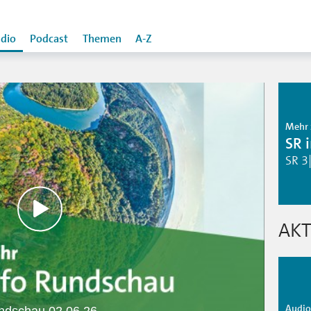
dio
Podcast
Themen
A-Z
Mehr 
SR 
SR 3
AKT
Audio 