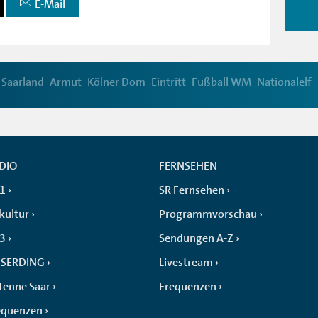
E-Mail
Saarland
Armut
Kölner Dom
Eintritt
Fußball WM
Nationalelf
DIO
FERNSEHEN
 1
SR Fernsehen
kultur
Programmvorschau
 3
Sendungen A-Z
SERDING
Livestream
tenne Saar
Frequenzen
equenzen