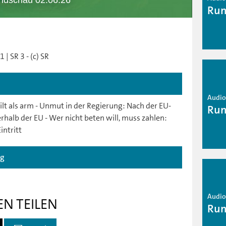
ndschau 02.06.26
Run
| SR 3 - (c) SR
Audio 
ilt als arm - Unmut in der Regierung: Nach der EU-
Run
halb der EU - Wer nicht beten will, muss zahlen:
intritt
ag
Audio 
EN TEILEN
Run