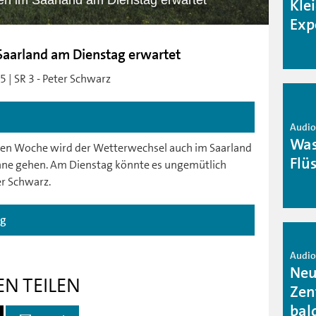
en im Saarland am Dienstag erwartet
Kle
Exp
Saarland am Dienstag erwartet
 | SR 3 - Peter Schwarz
Audio 
Was
en Woche wird der Wetterwechsel auch im Saarland
Flü
ühne gehen. Am Dienstag könnte es ungemütlich
r Schwarz.
ag
Audio 
Neu
EN TEILEN
Zen
bal