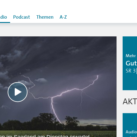
dio
Podcast
Themen
A-Z
Mehr 
Gut
SR 3
AKT
Audio 