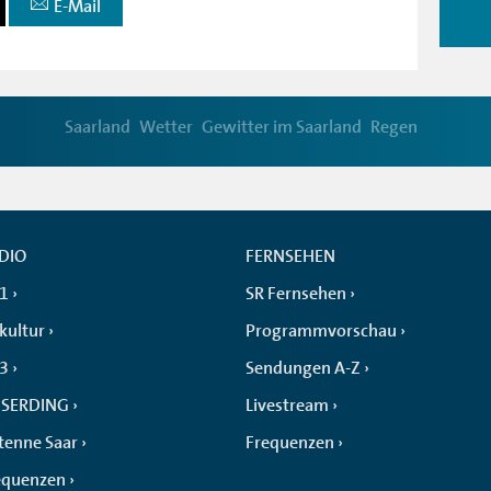
E-Mail
Saarland
Wetter
Gewitter im Saarland
Regen
DIO
FERNSEHEN
 1
SR Fernsehen
kultur
Programmvorschau
 3
Sendungen A-Z
SERDING
Livestream
tenne Saar
Frequenzen
equenzen