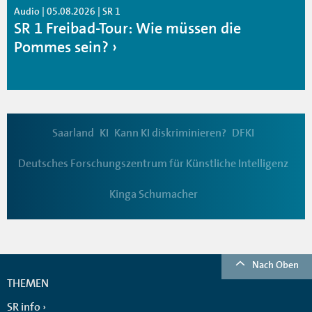
Audio | 05.08.2026 | SR 1
SR 1 Freibad-Tour: Wie müssen die
Pommes sein?
Saarland
KI
Kann KI diskriminieren?
DFKI
Deutsches Forschungszentrum für Künstliche Intelligenz
Kinga Schumacher
Nach Oben
THEMEN
SR info