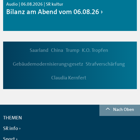
Audio | 06.08.2026 | SR kultur
Bilanz am Abend vom 06.08.26
Saarland
China
Trump
K.O. Tropfen
Gebäudemodernisierungsgesetz
Strafverschärfung
Claudia Kernfert
Nach Oben
THEMEN
SR info
Sport