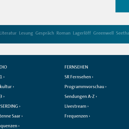
Literatur
Lesung
Gespräch
Roman
Lagerlöff
Greenwell
Seetha
DIO
FERNSEHEN
 1
SR Fernsehen
kultur
Programmvorschau
 3
Sendungen A-Z
SERDING
Livestream
tenne Saar
Frequenzen
equenzen