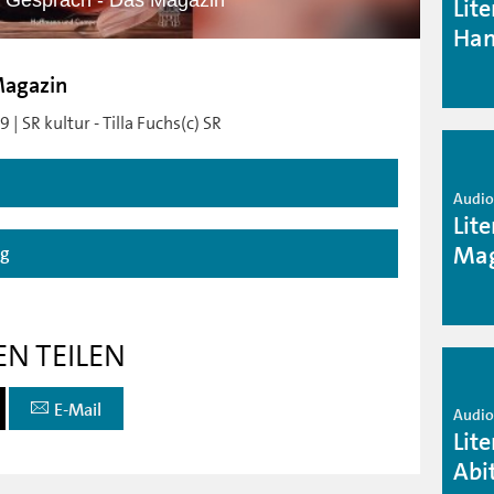
im Gespräch - Das Magazin
Lit
Han
Magazin
| SR kultur - Tilla Fuchs(c) SR
Audio 
Lit
Mag
ag
EN TEILEN
E-Mail
Audio 
Lit
Abi