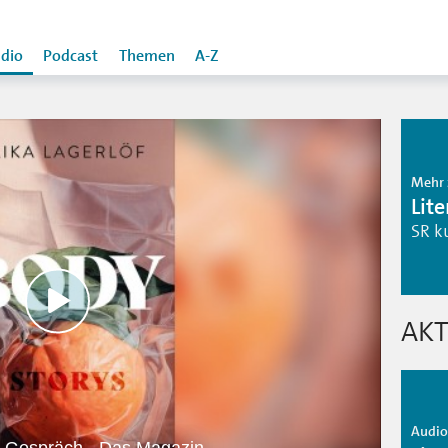
dio
Podcast
Themen
A-Z
Mehr 
Lit
SR k
AKT
Audio 