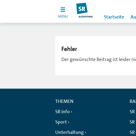
MENU
Startseite
Au
Fehler
Der gewünschte Beitrag ist leider n
THEMEN
RA
SR info
SR
Sport
SR 
Unterhaltung
SR