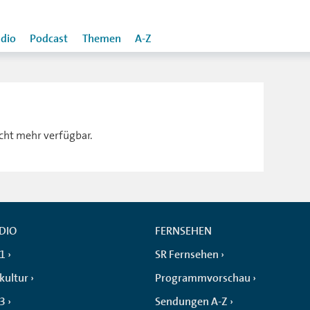
dio
Podcast
Themen
A-Z
icht mehr verfügbar.
DIO
FERNSEHEN
 1
SR Fernsehen
kultur
Programmvorschau
 3
Sendungen A-Z