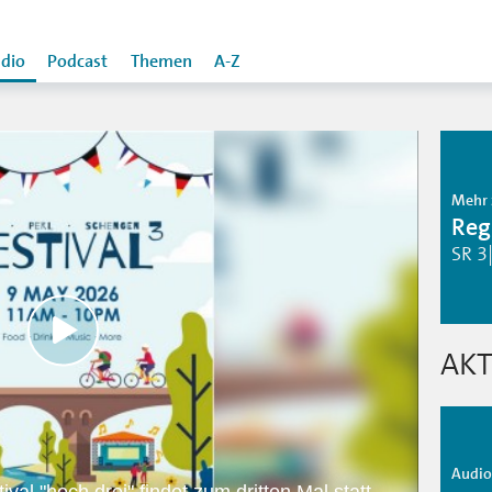
dio
Podcast
Themen
A-Z
Mehr 
Reg
SR 3
AKT
Audio 