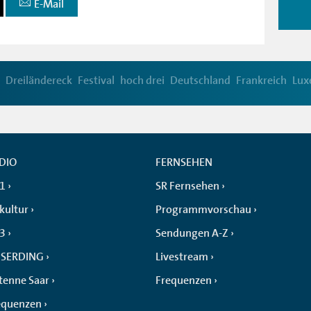
E-Mail
Dreiländereck
Festival
hoch drei
Deutschland
Frankreich
Lux
DIO
FERNSEHEN
 1
SR Fernsehen
kultur
Programmvorschau
 3
Sendungen A-Z
SERDING
Livestream
tenne Saar
Frequenzen
equenzen