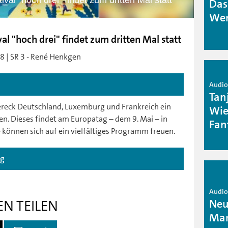
al "hoch drei" findet zum dritten Mal statt
Das
Wen
l "hoch drei" findet zum dritten Mal statt
8 | SR 3 - René Henkgen
Audio 
Tan
dereck Deutschland, Luxemburg und Frankreich ein
Wie
n. Dieses findet am Europatag – dem 9. Mai – in
Fan
e können sich auf ein vielfältiges Programm freuen.
ag
Audio 
Neu
EN TEILEN
Mar