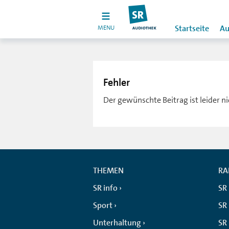
MENU
Startseite
Au
Fehler
Der gewünschte Beitrag ist leider n
THEMEN
RA
SR info
SR
Sport
SR 
Unterhaltung
SR