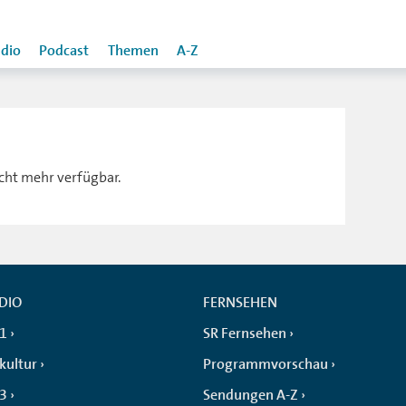
dio
Podcast
Themen
A-Z
icht mehr verfügbar.
DIO
FERNSEHEN
 1
SR Fernsehen
kultur
Programmvorschau
 3
Sendungen A-Z