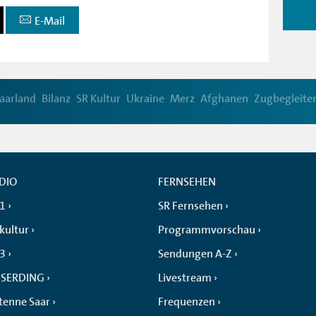
E-Mail
aarland
Bilanz
SR Kultur
Ukraine
Merz
Afghanen
Zugbegleite
DIO
FERNSEHEN
 1
SR Fernsehen
kultur
Programmvorschau
 3
Sendungen A-Z
SERDING
Livestream
tenne Saar
Frequenzen