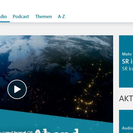
dio
Podcast
Themen
A-Z
Mehr 
SR 
SR k
AKT
Audio 