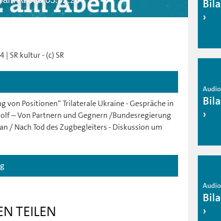
z am Abend 05.02.26
Bil
| SR kultur - (c) SR
Audio 
Bil
 von Positionen“ Trilaterale Ukraine - Gespräche in
olf – Von Partnern und Gegnern /Bundesregierung
an / Nach Tod des Zugbegleiters - Diskussion um
ag
Audio 
Bil
EN TEILEN