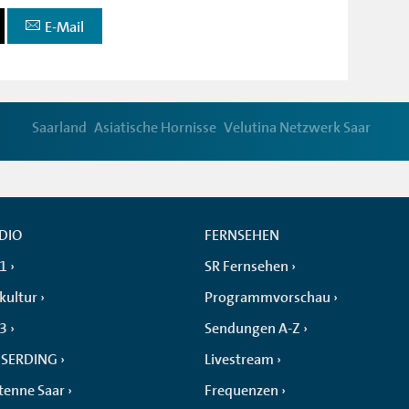
E-Mail
Saarland
Asiatische Hornisse
Velutina Netzwerk Saar
DIO
FERNSEHEN
 1
SR Fernsehen
kultur
Programmvorschau
 3
Sendungen A-Z
SERDING
Livestream
tenne Saar
Frequenzen