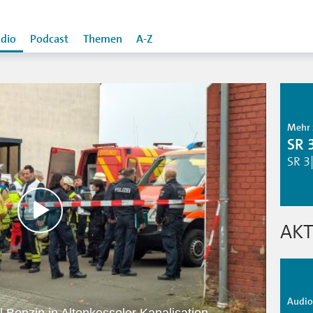
dio
Podcast
Themen
A-Z
Mehr 
SR 
SR 3
AKT
Audio 