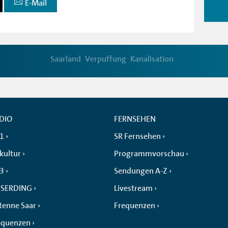
E-Mail
Saarland
Verpuffung
Kanalisation
DIO
FERNSEHEN
 1
SR Fernsehen
kultur
Programmvorschau
 3
Sendungen A-Z
SERDING
Livestream
tenne Saar
Frequenzen
equenzen