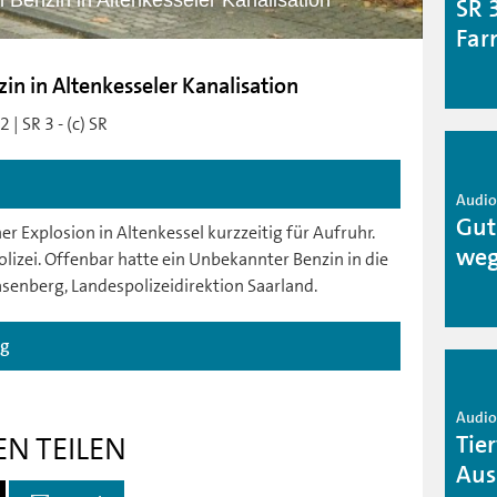
 Benzin in Altenkesseler Kanalisation
SR 
Far
n in Altenkesseler Kanalisation
| SR 3 - (c) SR
Audio 
Gut
r Explosion in Altenkessel kurzzeitig für Aufruhr.
weg
olizei. Offenbar hatte ein Unbekannter Benzin in die
senberg, Landespolizeidirektion Saarland.
ag
Audio 
Tie
EN TEILEN
Aus