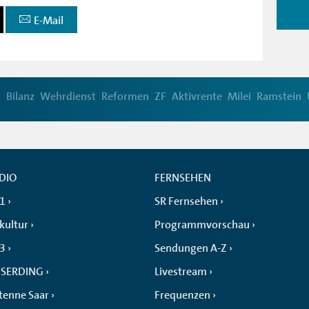
E-Mail
d
Bilanz
Wehrdienst
Reformen
ZF
Aktivrente
Milei
Ramstein
DIO
FERNSEHEN
 1
SR Fernsehen
kultur
Programmvorschau
 3
Sendungen A-Z
SERDING
Livestream
tenne Saar
Frequenzen