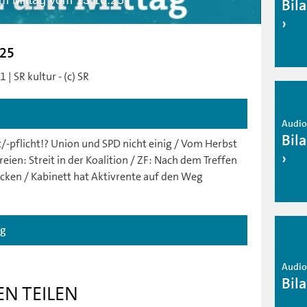
am Mittag vom 15.10.25
Bil
.25
| SR kultur - (c) SR
Audio 
Bil
/-pflicht!? Union und SPD nicht einig / Vom Herbst
ien: Streit in der Koalition / ZF: Nach dem Treffen
cken / Kabinett hat Aktivrente auf den Weg
ag
Audio 
Bil
EN TEILEN