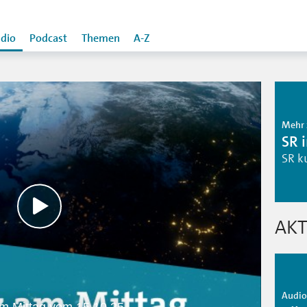
dio
Podcast
Themen
A-Z
Mehr 
SR 
SR k
AKT
Audio 