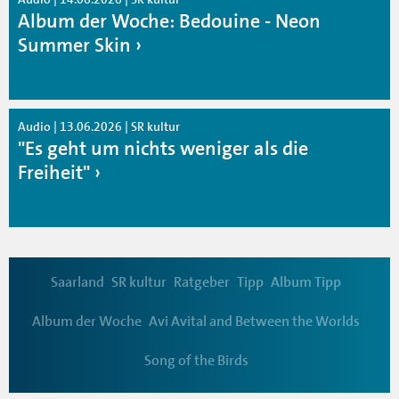
Album der Woche: Bedouine - Neon
Summer Skin
Audio | 13.06.2026 | SR kultur
"Es geht um nichts weniger als die
Freiheit"
Saarland
SR kultur
Ratgeber
Tipp
Album Tipp
Album der Woche
Avi Avital and Between the Worlds
Song of the Birds