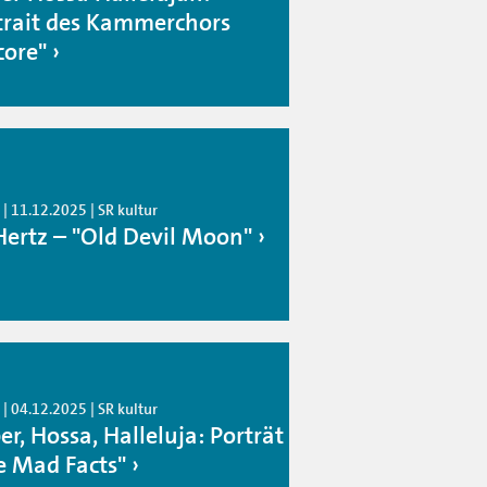
trait des Kammerchors
core"
| 11.12.2025 | SR kultur
Hertz – "Old Devil Moon"
| 04.12.2025 | SR kultur
r, Hossa, Halleluja: Porträt
e Mad Facts"