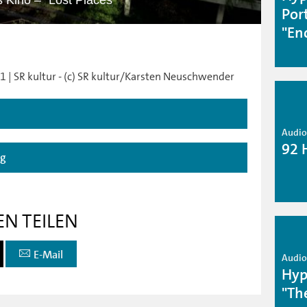
s Kino – "Lost Places"
Por
"En
1 | SR kultur - (c) SR kultur/Karsten Neuschwender
Audio 
92 
ag
EN TEILEN
E-Mail
Audio 
Hype
"Th