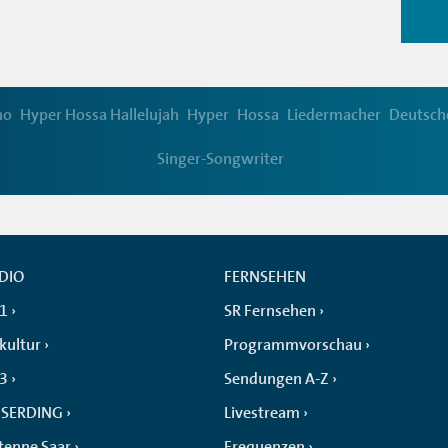
no
Hyper Hossa Hallelujah
Hyper
Hossa
Liedermacher
Deutsch
Singer-Songwriter
DIO
FERNSEHEN
 1
SR Fernsehen
kultur
Programmvorschau
 3
Sendungen A-Z
SERDING
Livestream
tenne Saar
Frequenzen