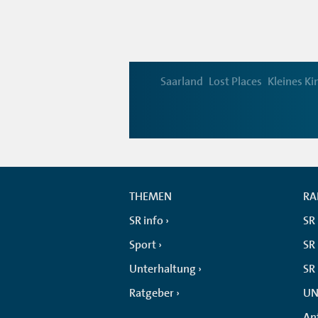
Saarland
Lost Places
Kleines Ki
THEMEN
RA
SR info
SR
Sport
SR 
Unterhaltung
SR
Ratgeber
UN
An