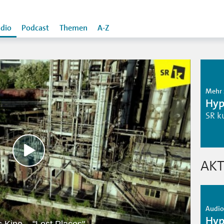
dio
Podcast
Themen
A-Z
Mehr 
Hyp
SR k
AKT
Audio 
Hyp