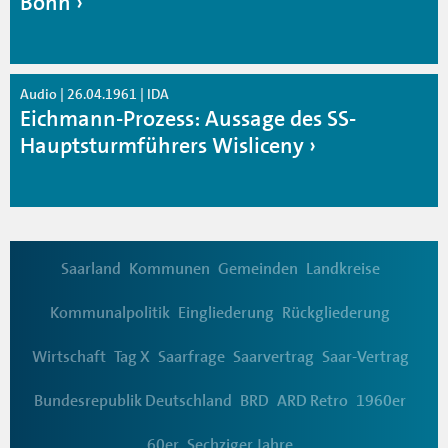
Bonn
Audio | 26.04.1961 | IDA
Eichmann-Prozess: Aussage des SS-
Hauptsturmführers Wisliceny
Saarland
Kommunen
Gemeinden
Landkreise
Kommunalpolitik
Eingliederung
Rückgliederung
Wirtschaft
Tag X
Saarfrage
Saarvertrag
Saar-Vertrag
Bundesrepublik Deutschland
BRD
ARD Retro
1960er
60er
Sechziger Jahre