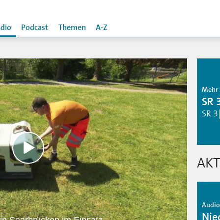
dio
Podcast
Themen
A-Z
Mehr 
SR 
SR 3
AKT
Audio 
Nie