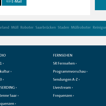
E-Mail
arland
Müll
Roboter
Saarbrücken
Staden
Müllroboter
Reinigu
DIO
FERNSEHEN
 1
SR Fernsehen
kultur
Programmvorschau
 3
Sendungen A-Z
SERDING
Livestream
tenne Saar
Frequenzen
equenzen