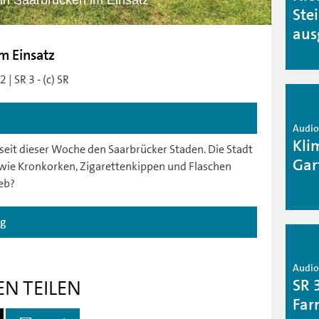
 in Saarbrücken im Einsatz
Ste
aus
m Einsatz
| SR 3 - (c) SR
Audio 
Kli
 seit dieser Woche den Saarbrücker Staden. Die Stadt
Gar
üll wie Kronkorken, Zigarettenkippen und Flaschen
eb?
ag
Audio 
SR 
EN TEILEN
Far