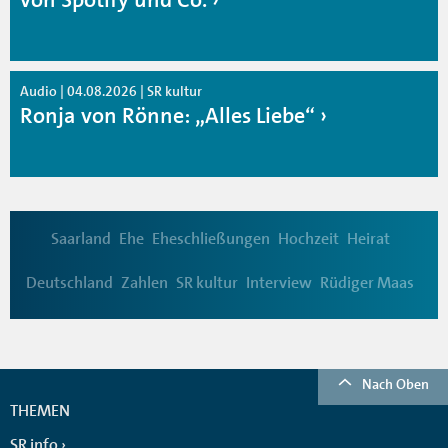
Audio | 04.08.2026 | SR kultur
Ronja von Rönne: „Alles Liebe“
Saarland
Ehe
Eheschließungen
Hochzeit
Heirat
Deutschland
Zahlen
SR kultur
Interview
Rüdiger Maas
Nach Oben
THEMEN
SR info