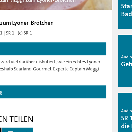
ain Maggi zum Lyoner-Brötchen
Sta
Bad
 zum Lyoner-Brötchen
| SR 1 - (c) SR 1
Audio 
 wird viel darüber diskutiert, wie ein echtes Lyoner-
Geh
deshalb Saarland-Gourmet-Experte Captain Maggi
ag
Audio 
SR 
EN TEILEN
die