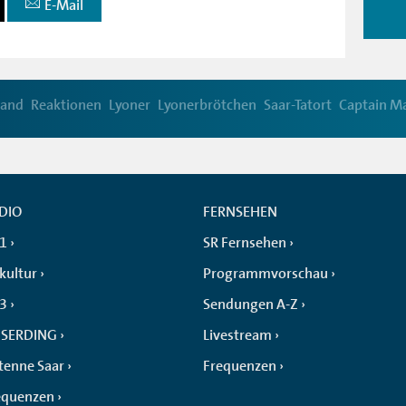
E-Mail
land
Reaktionen
Lyoner
Lyonerbrötchen
Saar-Tatort
Captain M
DIO
FERNSEHEN
 1
SR Fernsehen
kultur
Programmvorschau
 3
Sendungen A-Z
SERDING
Livestream
tenne Saar
Frequenzen
equenzen