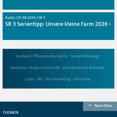
Audio | 05.08.2026 | SR 3
SR 3 Serientipp: Unsere kleine Farm 2026
Saarland
Pflanzen des Jahres
Sumpf-Blutauge
Kaukasus-Vergissmeinnicht
amerikanische Roteiche
Linde
SR3
Am Vormittag
interview
Nach Oben
THEMEN