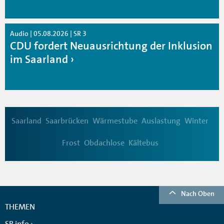
Audio | 05.08.2026 | SR 3
CDU fordert Neuausrichtung der Inklusion
im Saarland
Saarland
Saarbrücken
Wärmestube
Auslastung
Winter
Frost
Obdachlose
Kältebus
Nach Oben
THEMEN
SR info